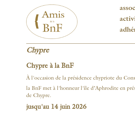
Aller
assoc
au
contenu
activ
principal
adhé
Chypre
Chypre à la BnF
À l'occasion de la présidence chypriote du Con
la BnF met à l'honneur l'île d’Aphrodite en pré
de Chypre.
jusqu'au 14 juin 2026