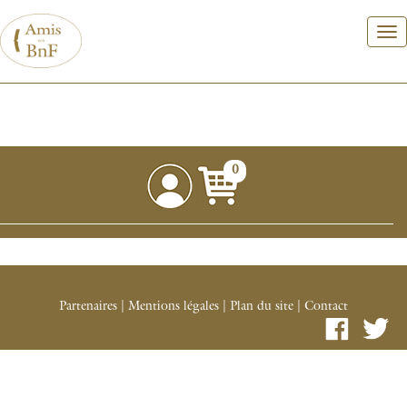
Aller
au
contenu
principal
0
Partenaires
|
Mentions légales
|
Plan du site
|
Contact