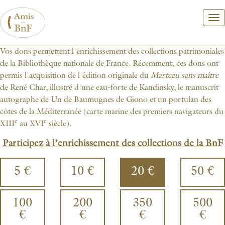
Aller
au
contenu
principal
Vos dons permettent l'enrichissement des collections patrimoniales
de la Bibliothèque nationale de France. Récemment, ces dons ont
permis l'acquisition de l'édition originale du
Marteau sans maître
de René Char, illustré d'une eau-forte de Kandinsky, le manuscrit
autographe de Un de Baumugnes de Giono et un portulan des
côtes de la Méditerranée (carte marine des premiers navigateurs du
e
e
XIII
au XVI
siècle).
Participez à l’enrichissement des collections de la BnF
5 €
10 €
20 €
50 €
100
200
350
500
€
€
€
€