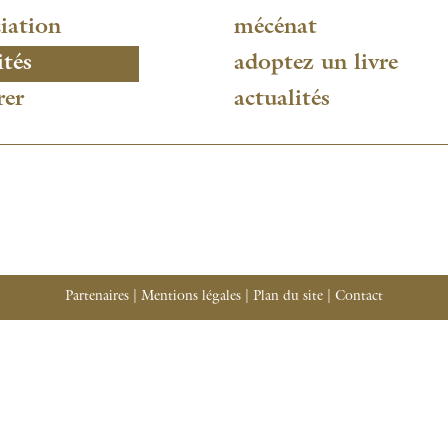
iation
mécénat
ités
adoptez un livre
rer
actualités
Partenaires
|
Mentions légales
|
Plan du site
|
Contact