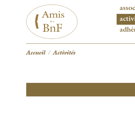
Aller
assoc
au
contenu
activ
principal
adhé
Accueil
Activités