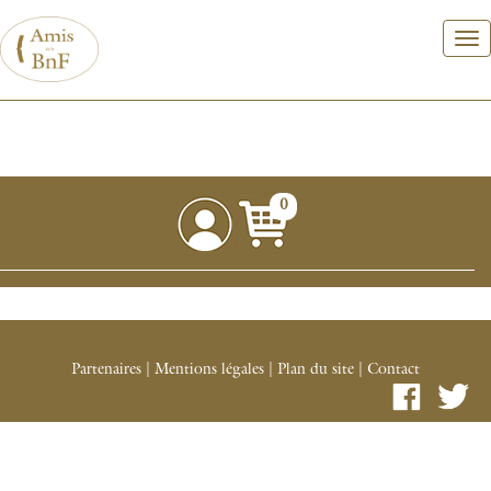
Aller
au
contenu
principal
0
Partenaires
|
Mentions légales
|
Plan du site
|
Contact