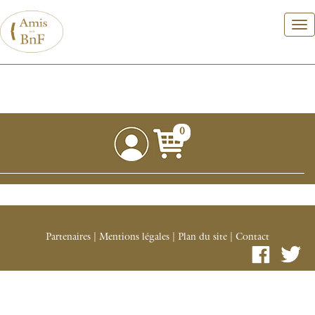
Aller
au
contenu
principal
0
Partenaires
|
Mentions légales
|
Plan du site
|
Contact